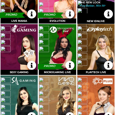
DAFTAR
MASUK
DAFTAR
MASUK
DAFTAR
MASUK
Referral
KEMBALI
KEMBALI
KEMBALI
PROMO
PROMO
Promosi
LIVE MANIA
EVOLUTION
LIVE MANIA
EVOLUTION
NEW IDNLIVE
NEW IDNLIVE
Meja
Min
Max
Meja
Min
Max
Meja
Min
Max
Hubungi Kami
Roulette
1Rb
5Jt
Roulette
2Rb
20Jt
Baccarat
10Rb
30Jt
Baccarat
10Rb
7,5Jt
Sicbo
2Rb
2Jt
Dragon Tiger
10Rb
30Jt
Dragon Tiger
10Rb
7,5Jt
Baccarat
1Rb
20Jt
Live Chat
Sicbo
10Rb
30Jt
Blackjack
25Rb
2,5Jt
Blackjack
10Rb
20Jt
Roulette
10Rb
30Jt
Sicbo
1Rb
5Jt
Dragon Tiger
10Rb
1Jt
Special Games
1Rb
10Jt
Pengaduan Customer
DAFTAR
MASUK
DAFTAR
MASUK
DAFTAR
MASUK
Pilih Bahasa:
KEMBALI
KEMBALI
KEMBALI
PROMO
SEXY GAMING
MICROGAMING LIVE
PLAYTECH LIVE
SEXY GAMING
MICROGAMING LIVE
PLAYTECH LIVE
Meja
Min
Max
Meja
Min
Max
Meja
Min
Max
Baccarat
1Rb
10Jt
Baccarat
1Rb
30Jt
Baccarat
5Rb
30Jt
Dragon Tiger
1Rb
10Jt
MASUK
DAFTAR
Dragon Tiger
1Rb
30Jt
Roulette
1Rb
30Jt
Roulette
1Rb
10Jt
Roulette
1Rb
30Jt
Blackjack
250Rb
30Jt
Wheel
1Rb
10Jt
Sicbo
1Rb
30Jt
Special Games
10Rb
30Jt
Special Games
1Rb
10Jt
&copy; INDOSPORT99: Link Platform Gaming
Kualitas Ultra Resmi Terpercaya. Hak Cipta
Dilindungi.
DAFTAR
MASUK
DAFTAR
MASUK
DAFTAR
MASUK